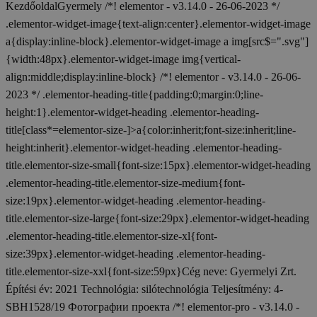
KezdőoldalGyermely /*! elementor - v3.14.0 - 26-06-2023 */
.elementor-widget-image{text-align:center}.elementor-widget-image
a{display:inline-block}.elementor-widget-image a img[src$=".svg"]
{width:48px}.elementor-widget-image img{vertical-
align:middle;display:inline-block} /*! elementor - v3.14.0 - 26-06-
2023 */ .elementor-heading-title{padding:0;margin:0;line-
height:1}.elementor-widget-heading .elementor-heading-
title[class*=elementor-size-]>a{color:inherit;font-size:inherit;line-
height:inherit}.elementor-widget-heading .elementor-heading-
title.elementor-size-small{font-size:15px}.elementor-widget-heading
.elementor-heading-title.elementor-size-medium{font-
size:19px}.elementor-widget-heading .elementor-heading-
title.elementor-size-large{font-size:29px}.elementor-widget-heading
.elementor-heading-title.elementor-size-xl{font-
size:39px}.elementor-widget-heading .elementor-heading-
title.elementor-size-xxl{font-size:59px}Cég neve: Gyermelyi Zrt.
Építési év: 2021 Technológia: silótechnológia Teljesítmény: 4-
SBH1528/19 Фотографии проекта /*! elementor-pro - v3.14.0 -