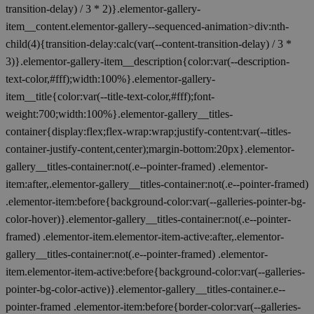
transition-delay) / 3 * 2)}.elementor-gallery-
item__content.elementor-gallery--sequenced-animation>div:nth-
child(4){transition-delay:calc(var(--content-transition-delay) / 3 *
3)}.elementor-gallery-item__description{color:var(--description-
text-color,#fff);width:100%}.elementor-gallery-
item__title{color:var(--title-text-color,#fff);font-
weight:700;width:100%}.elementor-gallery__titles-
container{display:flex;flex-wrap:wrap;justify-content:var(--titles-
container-justify-content,center);margin-bottom:20px}.elementor-
gallery__titles-container:not(.e--pointer-framed) .elementor-
item:after,.elementor-gallery__titles-container:not(.e--pointer-framed)
.elementor-item:before{background-color:var(--galleries-pointer-bg-
color-hover)}.elementor-gallery__titles-container:not(.e--pointer-
framed) .elementor-item.elementor-item-active:after,.elementor-
gallery__titles-container:not(.e--pointer-framed) .elementor-
item.elementor-item-active:before{background-color:var(--galleries-
pointer-bg-color-active)}.elementor-gallery__titles-container.e--
pointer-framed .elementor-item:before{border-color:var(--galleries-