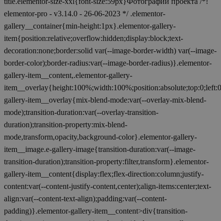
title.elementor-size-xxl{font-size:59px}Фотографии проекта /*!
elementor-pro - v3.14.0 - 26-06-2023 */ .elementor-
gallery__container{min-height:1px}.elementor-gallery-
item{position:relative;overflow:hidden;display:block;text-
decoration:none;border:solid var(--image-border-width) var(--image-
border-color);border-radius:var(--image-border-radius)}.elementor-
gallery-item__content,.elementor-gallery-
item__overlay{height:100%;width:100%;position:absolute;top:0;left:
gallery-item__overlay{mix-blend-mode:var(--overlay-mix-blend-
mode);transition-duration:var(--overlay-transition-
duration);transition-property:mix-blend-
mode,transform,opacity,background-color}.elementor-gallery-
item__image.e-gallery-image{transition-duration:var(--image-
transition-duration);transition-property:filter,transform}.elementor-
gallery-item__content{display:flex;flex-direction:column;justify-
content:var(--content-justify-content,center);align-items:center;text-
align:var(--content-text-align);padding:var(--content-
padding)}.elementor-gallery-item__content>div{transition-