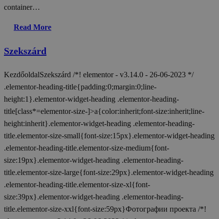
container…
Read More
Szekszárd
KezdőoldalSzekszárd /*! elementor - v3.14.0 - 26-06-2023 */
.elementor-heading-title{padding:0;margin:0;line-
height:1}.elementor-widget-heading .elementor-heading-
title[class*=elementor-size-]>a{color:inherit;font-size:inherit;line-
height:inherit}.elementor-widget-heading .elementor-heading-
title.elementor-size-small{font-size:15px}.elementor-widget-heading
.elementor-heading-title.elementor-size-medium{font-
size:19px}.elementor-widget-heading .elementor-heading-
title.elementor-size-large{font-size:29px}.elementor-widget-heading
.elementor-heading-title.elementor-size-xl{font-
size:39px}.elementor-widget-heading .elementor-heading-
title.elementor-size-xxl{font-size:59px}Фотографии проекта /*!