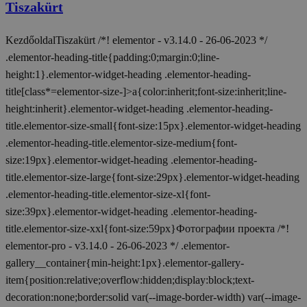
Tiszakürt
KezdőoldalTiszakürt /*! elementor - v3.14.0 - 26-06-2023 */
.elementor-heading-title{padding:0;margin:0;line-
height:1}.elementor-widget-heading .elementor-heading-
title[class*=elementor-size-]>a{color:inherit;font-size:inherit;line-
height:inherit}.elementor-widget-heading .elementor-heading-
title.elementor-size-small{font-size:15px}.elementor-widget-heading
.elementor-heading-title.elementor-size-medium{font-
size:19px}.elementor-widget-heading .elementor-heading-
title.elementor-size-large{font-size:29px}.elementor-widget-heading
.elementor-heading-title.elementor-size-xl{font-
size:39px}.elementor-widget-heading .elementor-heading-
title.elementor-size-xxl{font-size:59px}Фотографии проекта /*!
elementor-pro - v3.14.0 - 26-06-2023 */ .elementor-
gallery__container{min-height:1px}.elementor-gallery-
item{position:relative;overflow:hidden;display:block;text-
decoration:none;border:solid var(--image-border-width) var(--image-