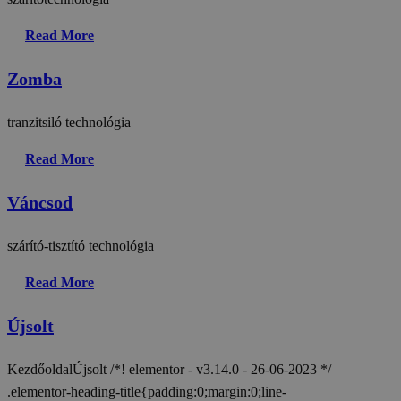
Read More
Zomba
tranzitsiló technológia
Read More
Váncsod
szárító-tisztító technológia
Read More
Újsolt
KezdőoldalÚjsolt /*! elementor - v3.14.0 - 26-06-2023 */
.elementor-heading-title{padding:0;margin:0;line-