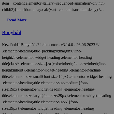
item__content.elementor-gallery--sequenced-animation>div:nth-
child(2){transition-delay:calc(var(--content-transition-delay) /…
Read More
Bonyhád
KezdőoldalBonyhád /*! elementor - v3.14.0 - 26-06-2023 */
.elementor-heading-title{padding:0;margin:0;line-
height:1}.elementor-widget-heading .elementor-heading-
title[class*=elementor-size-]>a{color:inherit;font-size:inherit;line-
height:inherit}.elementor-widget-heading .elementor-heading-
title.elementor-size-small{font-size:15px}.elementor-widget-heading
.elementor-heading-title.elementor-size-medium{font-
size:19px}.elementor-widget-heading .elementor-heading-
title.elementor-size-large{font-size:29px}.elementor-widget-heading
.elementor-heading-title.elementor-size-xl{font-
size:39px}.elementor-widget-heading .elementor-heading-