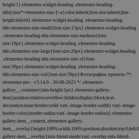
height:1}.elementor-widget-heading .elementor-heading-
title[class*=elementor-size-]>a{color:inherit;font-size:inherit;line-
height:inherit}.elementor-widget-heading .elementor-heading-
title.elementor-size-small{font-size:15px}.elementor-widget-heading
.elementor-heading-title.elementor-size-medium{font-
size:19px}.elementor-widget-heading .elementor-heading-
title.elementor-size-large{font-size:29px}.elementor-widget-heading
.elementor-heading-title.elementor-size-xl{font-
size:39px}.elementor-widget-heading .elementor-heading-
title.elementor-size-xxl{font-size:59px}Фотографии проекта /*!
elementor-pro - v3.14.0 - 26-06-2023 */ .elementor-
gallery__container{min-height:1px}.elementor-gallery-
item{position:relative;overflow:hidden;display:block;text-
decoration:none;border:solid var(--image-border-width) var(--image-
border-color);border-radius:var(--image-border-radius)}.elementor-
gallery-item__content,.elementor-gallery-
item__overlay{height:100%;width:100%;position:absolute;top:0;left:
gallery-item__overlay{mix-blend-mode:var(--overlay-mix-blend-