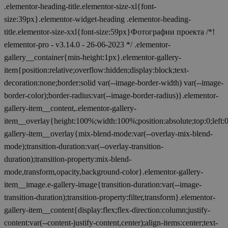
.elementor-heading-title.elementor-size-xl{font-
size:39px}.elementor-widget-heading .elementor-heading-
title.elementor-size-xxl{font-size:59px}Фотографии проекта /*!
elementor-pro - v3.14.0 - 26-06-2023 */ .elementor-
gallery__container{min-height:1px}.elementor-gallery-
item{position:relative;overflow:hidden;display:block;text-
decoration:none;border:solid var(--image-border-width) var(--image-
border-color);border-radius:var(--image-border-radius)}.elementor-
gallery-item__content,.elementor-gallery-
item__overlay{height:100%;width:100%;position:absolute;top:0;left:
gallery-item__overlay{mix-blend-mode:var(--overlay-mix-blend-
mode);transition-duration:var(--overlay-transition-
duration);transition-property:mix-blend-
mode,transform,opacity,background-color}.elementor-gallery-
item__image.e-gallery-image{transition-duration:var(--image-
transition-duration);transition-property:filter,transform}.elementor-
gallery-item__content{display:flex;flex-direction:column;justify-
content:var(--content-justify-content,center);align-items:center;text-