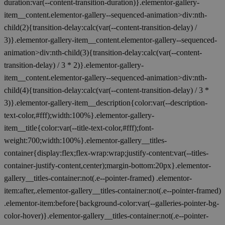
duration:var(--content-transition-duration)}.elementor-gallery-
item__content.elementor-gallery--sequenced-animation>div:nth-
child(2){transition-delay:calc(var(--content-transition-delay) /
3)}.elementor-gallery-item__content.elementor-gallery--sequenced-
animation>div:nth-child(3){transition-delay:calc(var(--content-
transition-delay) / 3 * 2)}.elementor-gallery-
item__content.elementor-gallery--sequenced-animation>div:nth-
child(4){transition-delay:calc(var(--content-transition-delay) / 3 *
3)}.elementor-gallery-item__description{color:var(--description-
text-color,#fff);width:100%}.elementor-gallery-
item__title{color:var(--title-text-color,#fff);font-
weight:700;width:100%}.elementor-gallery__titles-
container{display:flex;flex-wrap:wrap;justify-content:var(--titles-
container-justify-content,center);margin-bottom:20px}.elementor-
gallery__titles-container:not(.e--pointer-framed) .elementor-
item:after,.elementor-gallery__titles-container:not(.e--pointer-framed)
.elementor-item:before{background-color:var(--galleries-pointer-bg-
color-hover)}.elementor-gallery__titles-container:not(.e--pointer-