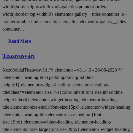
width);border-right-width:var(--galleries-pointer-border-
width);border-top-width:0}.elementor-gallery__titles-container .e--
pointer-double-line .elementor-item:after,.elementor-gallery__titles-
container…
Read More
Tiszavasvári
KezdőoldalTiszavasvári /*! elementor - v3.14.0 - 26-06-2023 */
.elementor-heading-title{padding:0;margin:0;line-
height:1}.elementor-widget-heading .elementor-heading-
title[class*=elementor-size-]>a{color:inherit;font-size:inherit;line-
height:inherit}.elementor-widget-heading .elementor-heading-
title.elementor-size-small{font-size:15px}.elementor-widget-heading
.elementor-heading-title.elementor-size-medium{font-
size:19px}.elementor-widget-heading .elementor-heading-
title.elementor-size-large{font-size:29px}.elementor-widget-heading