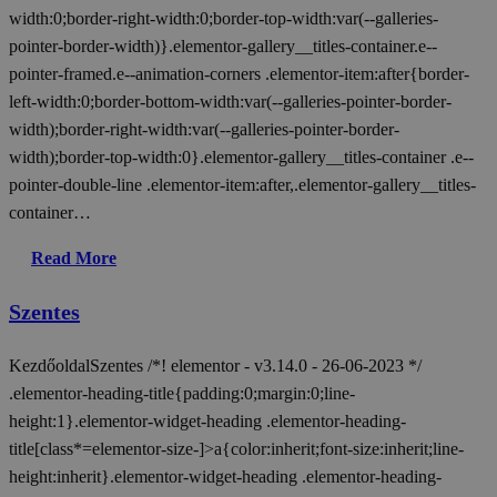
width:0;border-right-width:0;border-top-width:var(--galleries-
pointer-border-width)}.elementor-gallery__titles-container.e--
pointer-framed.e--animation-corners .elementor-item:after{border-
left-width:0;border-bottom-width:var(--galleries-pointer-border-
width);border-right-width:var(--galleries-pointer-border-
width);border-top-width:0}.elementor-gallery__titles-container .e--
pointer-double-line .elementor-item:after,.elementor-gallery__titles-
container…
Read More
Szentes
KezdőoldalSzentes /*! elementor - v3.14.0 - 26-06-2023 */
.elementor-heading-title{padding:0;margin:0;line-
height:1}.elementor-widget-heading .elementor-heading-
title[class*=elementor-size-]>a{color:inherit;font-size:inherit;line-
height:inherit}.elementor-widget-heading .elementor-heading-