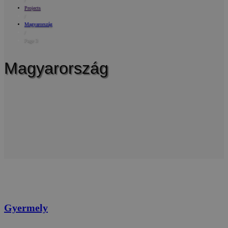
Projects
/
Magyarország
/
Page 3
Magyarország
Gyermely