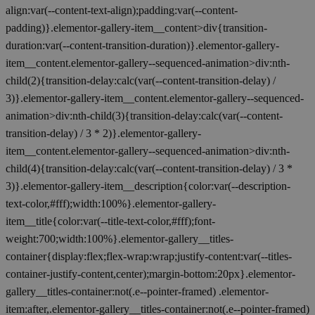
align:var(--content-text-align);padding:var(--content-
padding)}.elementor-gallery-item__content>div{transition-
duration:var(--content-transition-duration)}.elementor-gallery-
item__content.elementor-gallery--sequenced-animation>div:nth-
child(2){transition-delay:calc(var(--content-transition-delay) /
3)}.elementor-gallery-item__content.elementor-gallery--sequenced-
animation>div:nth-child(3){transition-delay:calc(var(--content-
transition-delay) / 3 * 2)}.elementor-gallery-
item__content.elementor-gallery--sequenced-animation>div:nth-
child(4){transition-delay:calc(var(--content-transition-delay) / 3 *
3)}.elementor-gallery-item__description{color:var(--description-
text-color,#fff);width:100%}.elementor-gallery-
item__title{color:var(--title-text-color,#fff);font-
weight:700;width:100%}.elementor-gallery__titles-
container{display:flex;flex-wrap:wrap;justify-content:var(--titles-
container-justify-content,center);margin-bottom:20px}.elementor-
gallery__titles-container:not(.e--pointer-framed) .elementor-
item:after,.elementor-gallery__titles-container:not(.e--pointer-framed)