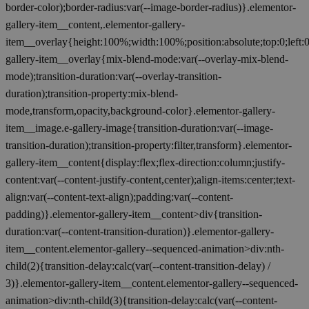
border-color);border-radius:var(--image-border-radius)}.elementor-
gallery-item__content,.elementor-gallery-
item__overlay{height:100%;width:100%;position:absolute;top:0;left:
gallery-item__overlay{mix-blend-mode:var(--overlay-mix-blend-
mode);transition-duration:var(--overlay-transition-
duration);transition-property:mix-blend-
mode,transform,opacity,background-color}.elementor-gallery-
item__image.e-gallery-image{transition-duration:var(--image-
transition-duration);transition-property:filter,transform}.elementor-
gallery-item__content{display:flex;flex-direction:column;justify-
content:var(--content-justify-content,center);align-items:center;text-
align:var(--content-text-align);padding:var(--content-
padding)}.elementor-gallery-item__content>div{transition-
duration:var(--content-transition-duration)}.elementor-gallery-
item__content.elementor-gallery--sequenced-animation>div:nth-
child(2){transition-delay:calc(var(--content-transition-delay) /
3)}.elementor-gallery-item__content.elementor-gallery--sequenced-
animation>div:nth-child(3){transition-delay:calc(var(--content-