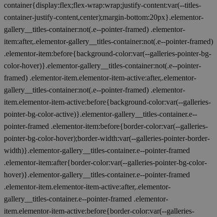
container{display:flex;flex-wrap:wrap;justify-content:var(--titles-
container-justify-content,center);margin-bottom:20px}.elementor-
gallery__titles-container:not(.e--pointer-framed) .elementor-
item:after,.elementor-gallery__titles-container:not(.e--pointer-framed)
.elementor-item:before{background-color:var(--galleries-pointer-bg-
color-hover)}.elementor-gallery__titles-container:not(.e--pointer-
framed) .elementor-item.elementor-item-active:after,.elementor-
gallery__titles-container:not(.e--pointer-framed) .elementor-
item.elementor-item-active:before{background-color:var(--galleries-
pointer-bg-color-active)}.elementor-gallery__titles-container.e--
pointer-framed .elementor-item:before{border-color:var(--galleries-
pointer-bg-color-hover);border-width:var(--galleries-pointer-border-
width)}.elementor-gallery__titles-container.e--pointer-framed
.elementor-item:after{border-color:var(--galleries-pointer-bg-color-
hover)}.elementor-gallery__titles-container.e--pointer-framed
.elementor-item.elementor-item-active:after,.elementor-
gallery__titles-container.e--pointer-framed .elementor-
item.elementor-item-active:before{border-color:var(--galleries-