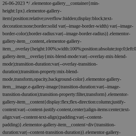
26-06-2023 */ .elementor-gallery__container{min-
height:1px}.elementor-gallery-
item{position:relative;overflow:hidden;display:block;text-
decoration:none;border:solid var(--image-border-width) var(--image-
border-color);border-radius:var(--image-border-radius)}.elementor-
gallery-item__content,.elementor-gallery-
item__overlay{height:100%;width:100%;position:absolute;top:0;left:
gallery-item__overlay{mix-blend-mode:var(--overlay-mix-blend-
mode);transition-duration:var(--overlay-transition-
duration);transition-property:mix-blend-
mode,transform,opacity,background-color}.elementor-gallery-
item__image.e-gallery-image{transition-duration:var(--image-
transition-duration);transition-property:filter,transform}.elementor-
gallery-item__content{display:flex;flex-direction:column;justify-
content:var(--content-justify-content,center);align-items:center;text-
align:var(--content-text-align);padding:var(--content-
padding)}.elementor-gallery-item__content>div{transition-
duration:var(--content-transition-duration)}.elementor-gallery-