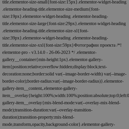
title.elementor-size-small{font-size:15px}.elementor-widget-heading
.elementor-heading-title.elementor-size-medium{font-
size:19px}.elementor-widget-heading .elementor-heading-
title.elementor-size-large{font-size:29px}.elementor-widget-heading
.elementor-heading-title.elementor-size-xl{font-
size:39px}.elementor-widget-heading .elementor-heading-
title.elementor-size-xxl{font-size:59px}Фотографии проекта /*!
elementor-pro - v3.14.0 - 26-06-2023 */ .elementor-
gallery__container{min-height:1px}.elementor-gallery-
item{position:relative;overflow:hidden;display:block;text-
decoration:none;border:solid var(--image-border-width) var(--image-
border-color);border-radius:var(--image-border-radius)}.elementor-
gallery-item__content,.elementor-gallery-
item__overlay{height:100%;width:100%;position:absolute;top:0;left:
gallery-item__overlay{mix-blend-mode:var(--overlay-mix-blend-
mode);transition-duration:var(--overlay-transition-
duration);transition-property:mix-blend-
mode,transform,opacity,background-color}.elementor-gallery-