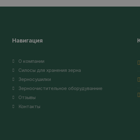
Навигация
О компании
Силосы для хранения зерна
Зерносушилки
Зерноочистительное оборудуванние
Отзывы
Контакты