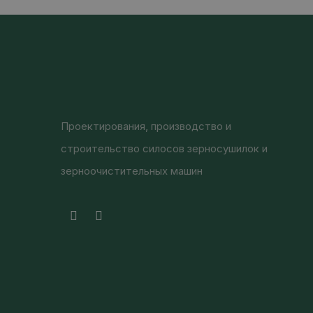
Проектирования, производство и
строительство силосов зерносушилок и
зерноочистительных машин