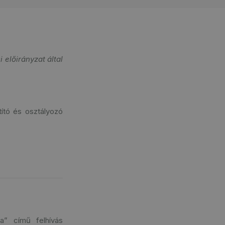
 előirányzat által
ztító és osztályozó
a” című felhívás