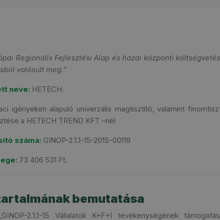
ópai Regionális Fejlesztési Alap és
hazai központi költségvetési
sból valósult meg.”
tt neve:
HETECH.
aci igényeken alapuló univerzális magtisztító, valamint finomtis
esztése a HETECH TREND KFT –nél
sító száma:
GINOP-2.1.1-15-2015-00119
ege:
73 406 531 Ft.
 tartalmának bemutatása
GINOP-2.1.1-15 Vállalatok K+F+I tevékenységének támogatás