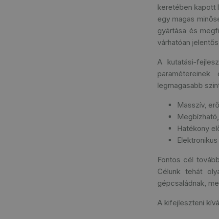
keretében kapott 
egy magas minőség
gyártása és megf
várhatóan jelentős
A kutatási-fejle
paramétereinek 
legmagasabb szin
Masszív, er
Megbízható,
Hatékony el
Elektronikus
Fontos cél továb
Célunk tehát oly
gépcsaládnak, mely
A kifejleszteni kív