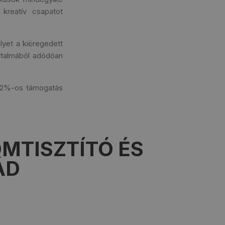
 kreatív csapatot
elyet a kiöregedett
artalmából adódóan
,32%-os támogatás
.
OMTISZTÍTÓ ÉS
ÁD