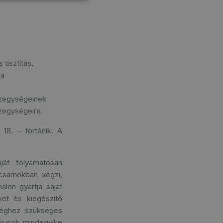
tisztítás,
 a
észegységeinek
zegységeire.
18. – történik. A
ját folyamatosan
csarnokban végzi,
lon gyártja saját
ket és kiegészítő
ységhez szükséges
nikusok mindegyike