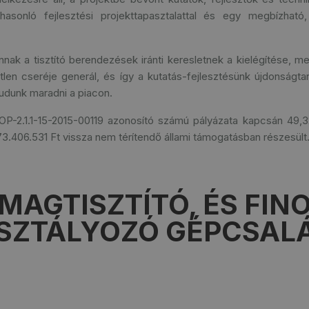
hasonló fejlesztési projekttapasztalattal és egy megbízható,
nnak a tisztító berendezések iránti keresletnek a kielégítése, m
tlen cseréje generál, és így a kutatás-fejlesztésünk újdonságt
dunk maradni a piacon.
-2.1.1-15-2015-00119 azonosító számú pályázata kapcsán 49
 73.406.531 Ft vissza nem térítendő állami támogatásban részesült
MAGTISZTÍTÓ, ÉS FIN
SZTÁLYOZÓ GÉPCSAL