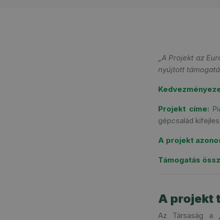
„A Projekt az Eur
nyújtott támogatá
Kedvezményeze
Projekt címe:
Pi
gépcsalád kifejl
A projekt azono
Támogatás össz
A projekt
Az Társaság a „