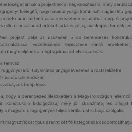
lehetőséget annak a projektnek a megvalósítására, mely beruház
i igényt kielégítő, nagy hatékonyságú kombinált magtisztító gé
izethető áron történő piaci bevezetése valósulhat meg. A proj
 szellemi hozzáadott értéket tartalmazó, új, piacképes termék les
sztési projekt célja az összesen 5 db berendezés konstruk
optimalizálása, vezérlésének fejlesztése annak érdekébe
ten megfeleljenek a megfogalmazott elvárásoknak:
ős fémváz
 függönyszerű, folyamatos anyagbevezetés a rostafelületre
ő- és utószélrendszer
 szabályzók beépítése.
bá, hogy a berendezés illeszkedjen a Magyarországon jellemző 
an konstrukció kidolgozása, mely jól skálázható, és alapját
 a magyarországi igények teljes vertikumát ki tudja szolgálni.
ánt magtisztítókat típus szerint két fő kategóriába csoportosíthatju