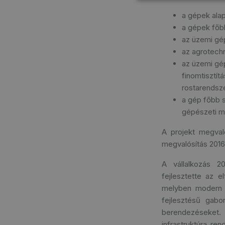
a gépek alap
a gépek főb
az üzemi gé
az agrotechn
az üzemi gép
finomtisztít
rostarendsze
a gép főbb s
gépészeti m
A projekt megval
megvalósítás 2016
A vállalkozás 2
fejlesztette az 
melyben modern g
fejlesztésű gabo
berendezéseket. 
infrastruktúra re