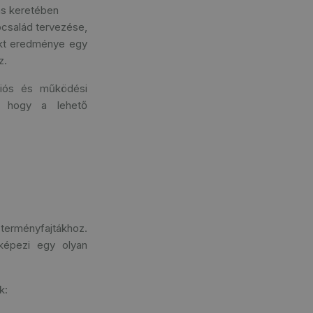
ás keretében
pcsalád tervezése,
ekt eredménye egy
z.
ciós és működési
n, hogy a lehető
terményfajtákhoz.
 képezi egy olyan
k: