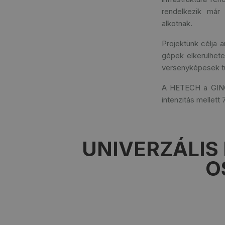
rendelkezik már 
alkotnak.
Projektünk célja a
gépek elkerülhete
versenyképesek tu
A HETECH a GINOP
intenzitás mellett
UNIVERZÁLIS 
O