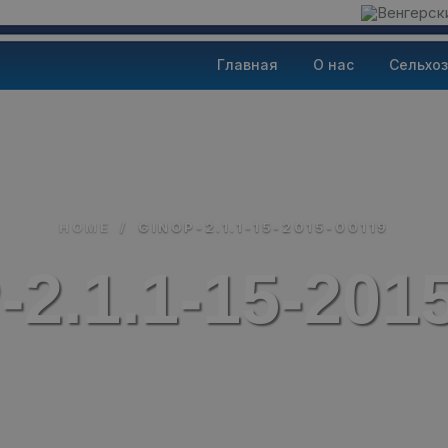
Главная
О нас
Сельхоз
HOME
/
GINOP-2.1.1-15-2015-00119
2.1.1-15-201