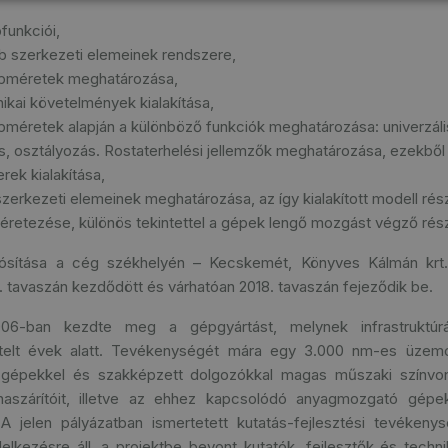
funkciói,
b szerkezeti elemeinek rendszere,
pméretek meghatározása,
ikai követelmények kialakítása,
méretek alapján a különböző funkciók meghatározása: univerzális 
ás, osztályozás. Rostaterhelési jellemzők meghatározása, ezekből
rek kialakítása,
zerkezeti elemeinek meghatározása, az így kialakított modell r
éretezése, különös tekintettel a gépek lengő mozgást végző rés
ósítása a cég székhelyén – Kecskemét, Könyves Kálmán krt. 
. tavaszán kezdődött és várhatóan 2018. tavaszán fejeződik be.
006-ban kezdte meg a gépgyártást, melynek infrastruktúrá
eltelt évek alatt. Tevékenységét mára egy 3.000 nm-es üzem
épekkel és szakképzett dolgozókkal magas műszaki színvona
naszárítóit, illetve az ehhez kapcsolódó anyagmozgató gépe
A jelen pályázatban ismertetett kutatás-fejlesztési tevéken
ndelkezésre áll, a projektbe bevont kutatók, fejlesztők és tech