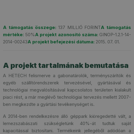
A támogatás összege:
137 MILLIÓ FORINT
A támogatás
mértéke
:
50%
A projekt azonosító száma:
GINOP-1.2.1-14-
2014-00243
A projekt befejezési dátuma:
2015. 07. 01.
A projekt tartalmának bemutatása
A HETECH felismerve a gabonatárolók, terményszárítók és
egyéb szállítórendszerek tervezésével, gyártásával és
technológiai megvalósításával kapcsolatos területen kialakult
piaci rést, a már meglévő technológiai tervezés mellett 2007-
ben megkezdte a gyártási tevékenységet is.
A 2014-ben rendelkezésre álló géppark kiöregedetté vált, a
lemezszabászati szükségletünk 40%-át tudtuk saját
kapacitással biztosítani. Termékeink jellegéből adódóan a