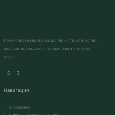
Проектирования, производство и строительство
силосов зерносушилок и зерноочистительных
машин
Навигация
О компании
Силосы для хранения зерна