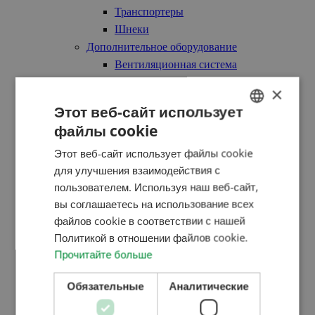
Транспортеры
Шнеки
Дополнительное оборудование
Вентиляционная система
Задвижка
×
Стрелы
Этот веб-сайт использует
Лестницы и подиумы
файлы cookie
HUNGARIAN
Трубы и хомуты для труб
Этот веб-сайт использует файлы cookie
Роторная подача
ENGLISH
для улучшения взаимодействия с
Y-образный переходник
ROMANIAN
пользователем. Используя наш веб-сайт,
Холодильный агрегат
вы соглашаетесь на использование всех
CROATIAN
Системы измерения температуры
файлов cookie в соответствии с нашей
Оборудование для протравки семян
RUSSIAN
Политикой в ​​отношении файлов cookie.
Прочитайте больше
Технология
АTEX взрывозащита
Обязательные
Аналитические
Семяочистительные машины
Особенности технологии сушилок