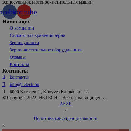
зерносушилок и зерноочистительных машин
acebook
Youtube
Навигация
О компании
Силосы для хранения зерна
Зерносушилки
Зерноочистительное оборудуванние
Отзывы
Контакты
Контакты
kонтакты
info@hetech.hu
6000 Kecskemét, Könyves Kálmán krt. 18.
© Copyright 2022. HETECH – Все права защищены.
ÁSZF
/
Политика конфиденциальности
×