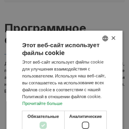
Программное
обеспечение
×
Этот веб-сайт использует
файлы cookie
HUNGARIAN
Этот веб-сайт использует файлы cookie
Для управления работой зерносушилок,
ENGLISH
для улучшения взаимодействия с
перевалкой зерновых, применяем уникальные
ROMANIAN
пользователем. Используя наш веб-сайт,
автоматизированные системы, с разработанным
вы соглашаетесь на использование всех
CROATIAN
нами, собственным программным обеспечением.
файлов cookie в соответствии с нашей
Его основные черты:
RUSSIAN
Политикой в ​​отношении файлов cookie.
соответствует самым высоким технологическим
Прочитайте больше
стандартам.
Обязательные
Аналитические
энергоэкономия.
оснащено несколькими ступенями защиты.