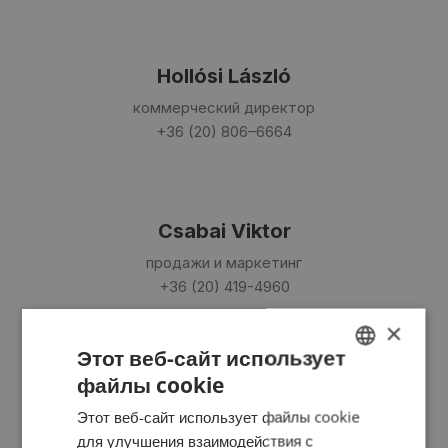
Hollósi László
коммерческий директор
+36 (20) 806–6664
Csabai Viktor
продажи и маркетинг
+36 (20) 419-4960
×
Этот веб-сайт использует
файлы cookie
Rácz Attila
HUNGARIAN
Этот веб-сайт использует файлы cookie
инженер-продавец
ENGLISH
для улучшения взаимодействия с
|
|