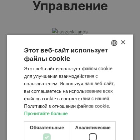
Управление
×
Huszárik János
Этот веб-сайт использует
предложение
файлы cookie
HUNGARIAN
Этот веб-сайт использует файлы cookie
ENGLISH
для улучшения взаимодействия с
Sinkó Zoltán
ROMANIAN
пользователем. Используя наш веб-сайт,
проекты
вы соглашаетесь на использование всех
CROATIAN
файлов cookie в соответствии с нашей
RUSSIAN
Политикой в ​​отношении файлов cookie.
Прочитайте больше
Szappanos József
планирование
Обязательные
Аналитические