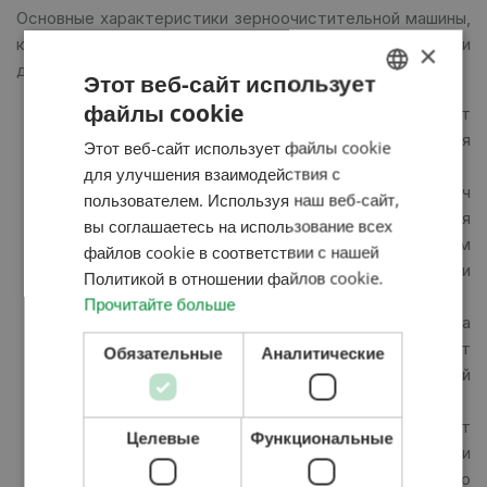
Основные характеристики зерноочистительной машины,
которые обеспечивают эффективность работы и
×
долговечность:
Этот веб-сайт использует
файлы cookie
Твёрдая, прочная металлическая рама образует
HUNGARIAN
зерноочистительную машину, которая
Этот веб-сайт использует файлы cookie
ENGLISH
обеспечивает отличную работу решетных станов
для улучшения взаимодействия с
ROMANIAN
Ребристый вал подачи в диапазоне от 1 до 30 т / ч
пользователем. Используя наш веб-сайт,
энергии регулируется плавно. Драпирующимся
вы соглашаетесь на использование всех
CROATIAN
вводит семена, на поверхность решетки, тем
файлов cookie в соответствии с нашей
RUSSIAN
самым снижая скорость падения материала и
Политикой в ​​отношении файлов cookie.
улучшиет эффективность первичного обдува.
Прочитайте больше
Плоскость решетки имеет три разных уклона
2
поверхностью 5 м
. поэтому идеально подходит
Обязательные
Аналитические
для малых и средних хозяйств, для эффективной
очистки промышленных мелких и крупных семян.
Зерноочистительные машины имеют
Целевые
Функциональные
высокоэффективную систему первичного и
вторичного обдува, которое прекрасно